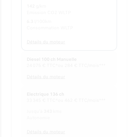
142
g/km
Emission CO2 WLTP
6.3
l/100km
Consommation WLTP
Détails du moteur
Diesel 100 ch Manuelle
24 075 €
TTC*
ou
284 € TTC/mois***
Détails du moteur
Electrique 136 ch
33 345 €
TTC*
ou
462 € TTC/mois***
Jusqu'à
343
kms
Autonomie
Détails du moteur